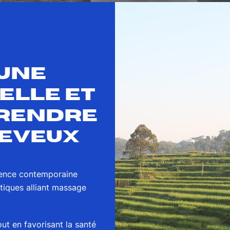
UNE
ELLE ET
PRENDRE
HEVEUX
ience contemporaine
atiques alliant massage
out en favorisant la santé