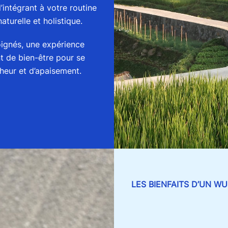
’intégrant à votre routine
turelle et holistique.
soignés, une expérience
t de bien-être pour se
nheur et d’apaisement.
LES BIENFAITS D’UN 