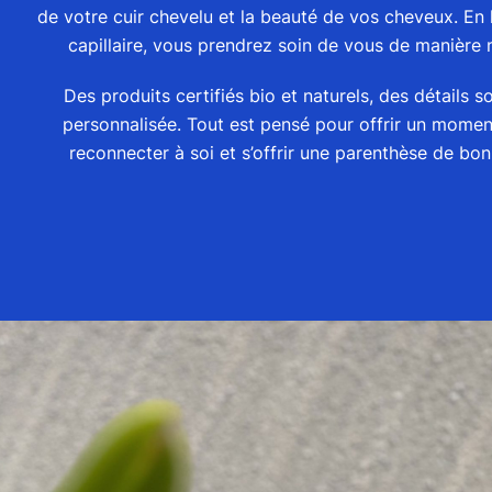
de votre cuir chevelu et la beauté de vos cheveux. En l
capillaire, vous prendrez soin de vous de manière na
Des produits certifiés bio et naturels, des détails 
personnalisée. Tout est pensé pour offrir un momen
reconnecter à soi et s’offrir une parenthèse de bo