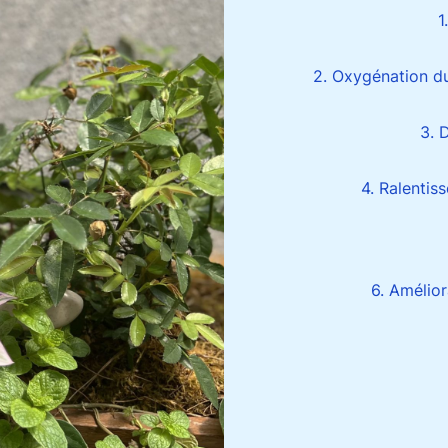
1
2. Oxygénation d
3. 
4. Ralentis
6. Amélio